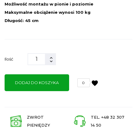
Możliwość montażu w pionie i poziomie
Maksymalne obciążenie wynosi 100 kg
Długość: 45 cm
Ilość
favorite
DODAJ DO KOSZYKA
0
ZWROT
TEL. +48 32 307
PIENIĘDZY
14 50