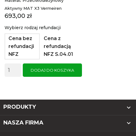
Materac Przeciwodleżynowy
Aktywny MAT X3 Vermeiren
Cena
693,00 zł
Wybierz rodzaj refundacji
Cena bez
Cena z
refundacji
refundacją
NFZ
NFZ S.04.01
DODAJ DO KOSZYKA
PRODUKTY

NASZA FIRMA
