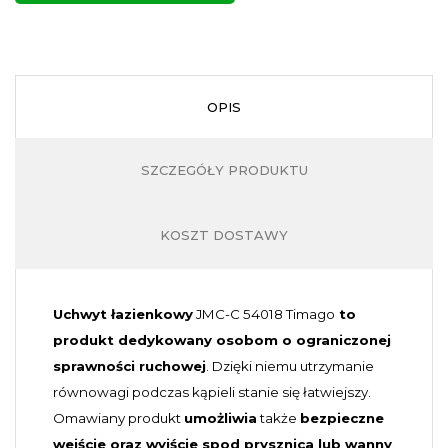
I
OPIS
T
SZCZEGÓŁY PRODUKTU
KOSZT DOSTAWY
Z
Uchwyt łazienkowy
JMC-C 54018 Timago
to
produkt dedykowany osobom o ograniczonej
sprawności ruchowej
. Dzięki niemu utrzymanie
równowagi podczas kąpieli stanie się łatwiejszy.
Omawiany produkt
umożliwia
także
bezpieczne
wejście oraz wyjście spod prysznica lub wanny
.