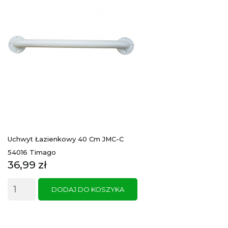
Uchwyt Łazienkowy 40 Cm JMC-C
54016 Timago
Cena
36,99 zł
DODAJ DO KOSZYKA