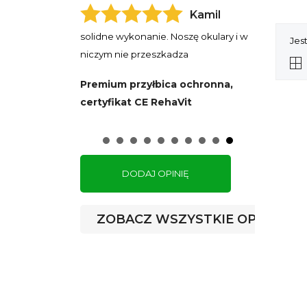
Kamil
solidne wykonanie. Noszę okulary i w
Jest
niczym nie przeszkadza
Premium przyłbica ochronna,
certyfikat CE RehaVit
DODAJ OPINIĘ
ZOBACZ WSZYSTKIE OPINIE