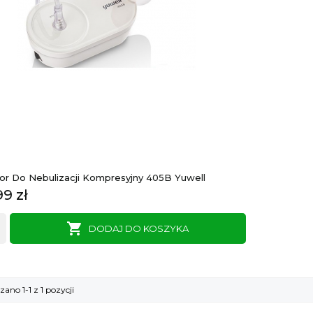
tor Do Nebulizacji Kompresyjny 405B Yuwell
a
99 zł

DODAJ DO KOSZYKA
ano 1-1 z 1 pozycji