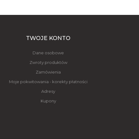
TWOJE KONTO
Dane osobowe
Zwroty produktów
Zamówienia
Moje pokwitowania - korekty płatności
Adresy
Kupony