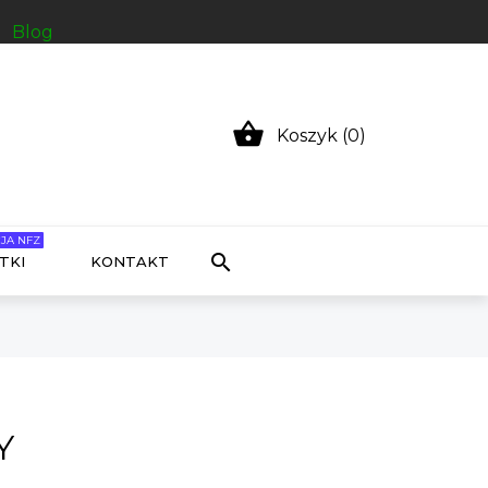
Blog

Koszyk (0)
JA NFZ

TKI
KONTAKT
Y