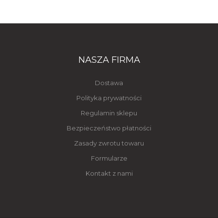
NASZA FIRMA
Dostawa
Polityka prywatności
Regulamin sklepu
Bezpieczeństwo płatności
Zasady zwrotu towaru
Formularze
Kontakt z nami