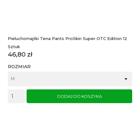
Pieluchomajtki Tena Pants ProSkin Super OTC Edition 12
Sztuk
Cena
46,80 zł
ROZMIAR
DODAJ DO KOSZYKA