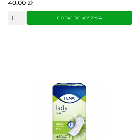
Cena
40,00 zł
DODAJ DO KOSZYKA