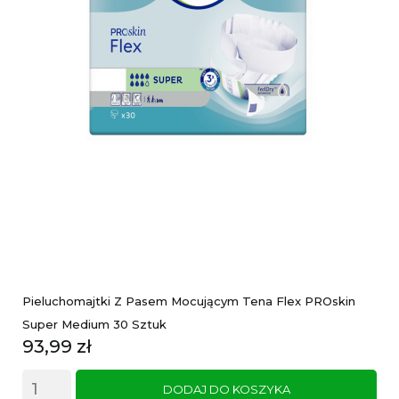
Pieluchomajtki Z Pasem Mocującym Tena Flex PROskin
Super Medium 30 Sztuk
Cena
93,99 zł
DODAJ DO KOSZYKA