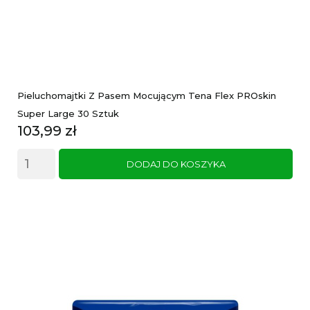
Pieluchomajtki Z Pasem Mocującym Tena Flex PROskin
Super Large 30 Sztuk
Cena
103,99 zł
DODAJ DO KOSZYKA