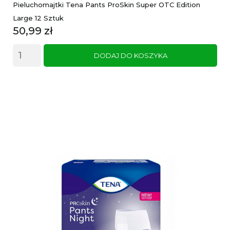
Pieluchomajtki Tena Pants ProSkin Super OTC Edition
Large 12 Sztuk
Cena
50,99 zł
DODAJ DO KOSZYKA