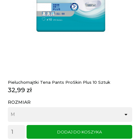
Pieluchomajtki Tena Pants ProSkin Plus 10 Sztuk
Cena
32,99 zł
ROZMIAR
DODAJ DO KOSZYKA