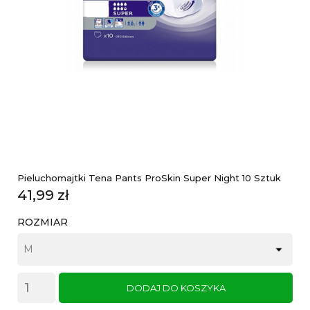
Pieluchomajtki Tena Pants ProSkin Super Night 10 Sztuk
Cena
41,99 zł
ROZMIAR
DODAJ DO KOSZYKA