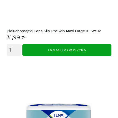
Pieluchomajtki Tena Slip ProSkin Maxi Large 10 Sztuk
Cena
31,99 zł
DODAJ DO KOSZYKA