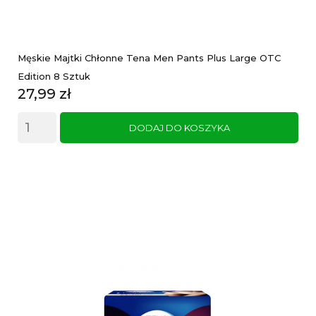
Męskie Majtki Chłonne Tena Men Pants Plus Large OTC
Edition 8 Sztuk
Cena
27,99 zł
DODAJ DO KOSZYKA