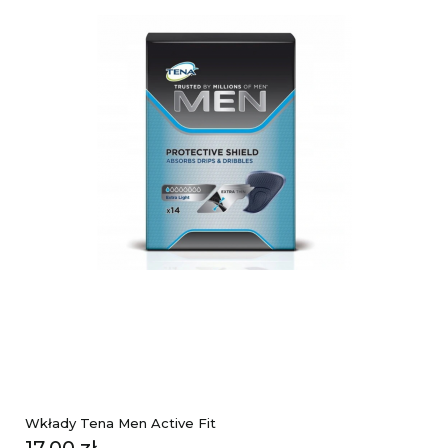
Wkłady Tena Men Active Fit
Cena
17,00 zł