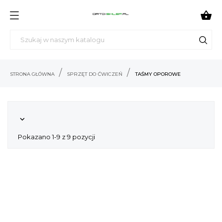

STRONA GŁÓWNA
SPRZĘT DO ĆWICZEŃ
TAŚMY OPOROWE

Pokazano 1-9 z 9 pozycji