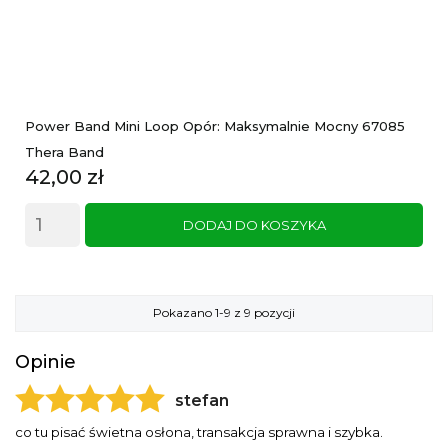
Power Band Mini Loop Opór: Maksymalnie Mocny 67085
Thera Band
Cena
42,00 zł
DODAJ DO KOSZYKA
Pokazano 1-9 z 9 pozycji
Opinie
stefan
Grzesiek
co tu pisać świetna osłona, transakcja sprawna i szybka.
świetnie się sprawdza w mojej taksówce bo bałem się że