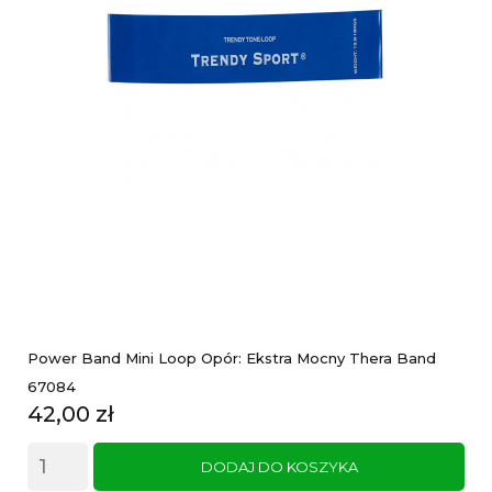
Power Band Mini Loop Opór: Ekstra Mocny Thera Band
67084
Cena
42,00 zł
DODAJ DO KOSZYKA