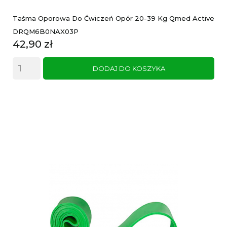
Taśma Oporowa Do Ćwiczeń Opór 20-39 Kg Qmed Active
DRQM6B0NAX03P
Cena
42,90 zł
DODAJ DO KOSZYKA