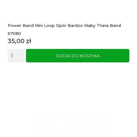
Power Band Mini Loop Opór Bardzo Słaby Thera Band
67080
Cena
35,00 zł
DODAJ DO KOSZYKA