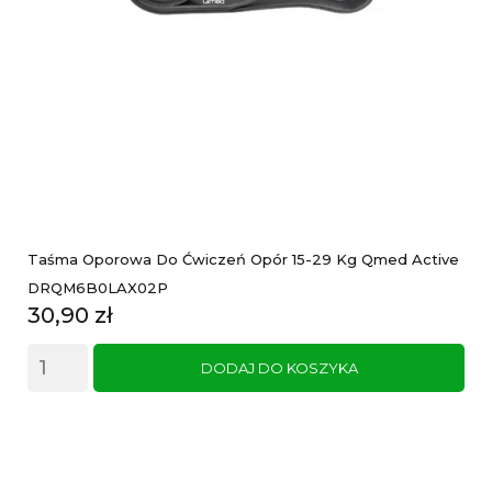
Taśma Oporowa Do Ćwiczeń Opór 15-29 Kg Qmed Active
DRQM6B0LAX02P
Cena
30,90 zł
DODAJ DO KOSZYKA