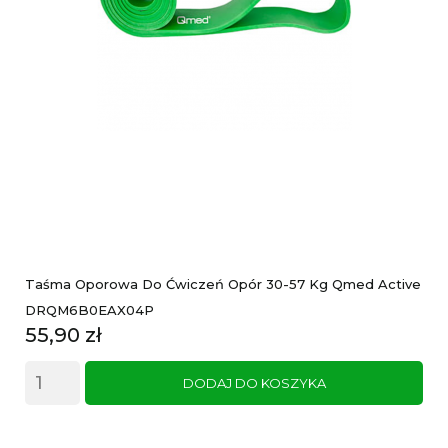
Taśma Oporowa Do Ćwiczeń Opór 30-57 Kg Qmed Active
DRQM6B0EAX04P
Cena
55,90 zł
DODAJ DO KOSZYKA