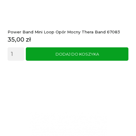
Power Band Mini Loop Opór Mocny Thera Band 67083
Cena
35,00 zł
DODAJ DO KOSZYKA