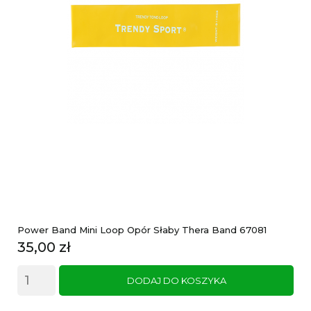
Power Band Mini Loop Opór Słaby Thera Band 67081
Cena
35,00 zł
DODAJ DO KOSZYKA