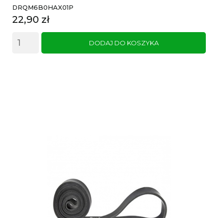
DRQM6B0HAX01P
Cena
22,90 zł
DODAJ DO KOSZYKA