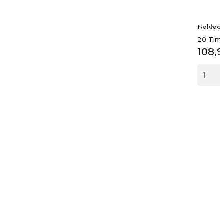
Nakład
20 Ti
Cen
108,