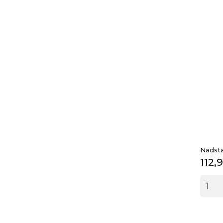
Nadsta
Cen
112,9