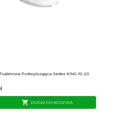
Toaletowa Podwyższająca Sedes KING-10-20
ł

DODAJ DO KOSZYKA