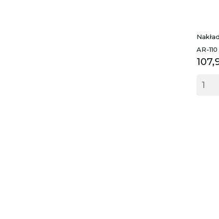
Nakład
AR-110
Cen
107,