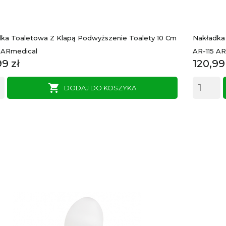
ka Toaletowa Z Klapą Podwyższenie Toalety 10 Cm
Nakładka
 ARmedical
AR-115 A
a
Cena
99 zł
120,99

DODAJ DO KOSZYKA