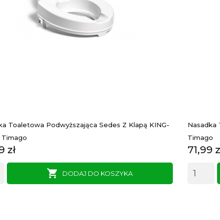
a Toaletowa Podwyższająca Sedes Z Klapą KING-
Nasadka 
0 Timago
Timago
a
Cena
9 zł
71,99 z

DODAJ DO KOSZYKA