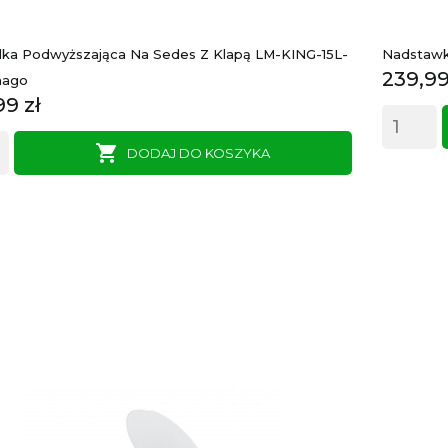
ka Podwyższająca Na Sedes Z Klapą LM-KING-15L-
Nadstawk
Cena
239,99
mago
a
99 zł

DODAJ DO KOSZYKA