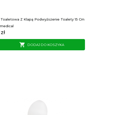
 Toaletowa Z Klapą Podwyższenie Toalety 15 Cm
Rmedical
 zł

DODAJ DO KOSZYKA