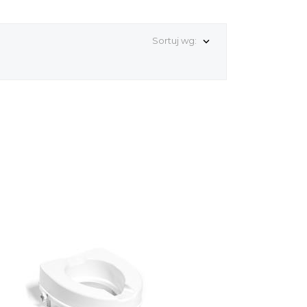
Sortuj wg:
