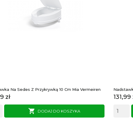
wka Na Sedes Z Przykrywką 10 Cm Mia Vermeiren
Nadstawk
a
Cena
9 zł
131,99 

DODAJ DO KOSZYKA