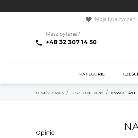
Moja lista życzeń 
Masz pytania?
+48 32 307 14 50
KATEGORIE
CZĘŚCI
STRONA GŁÓWNA
SPRZĘT SANITARNY
NASADKI TOALE
NA
Opinie