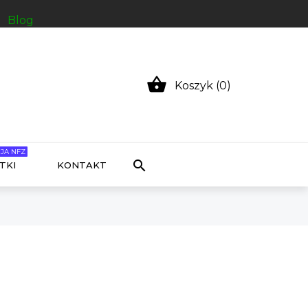
Blog

Koszyk (0)
JA NFZ

TKI
KONTAKT