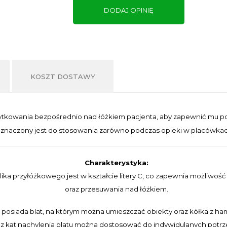
DODAJ OPINIĘ
KOSZT DOSTAWY
tkowania bezpośrednio nad łóżkiem pacjenta, aby zapewnić mu powi
zeznaczony jest do stosowania zarówno podczas opieki w placówk
Charakterystyka:
ika przyłóżkowego jest w kształcie litery C, co zapewnia możliwość
oraz przesuwania nad łóżkiem.
k posiada blat, na którym można umieszczać obiekty oraz kółka z h
z kąt nachylenia blatu można dostosować do indywidulanych potrz