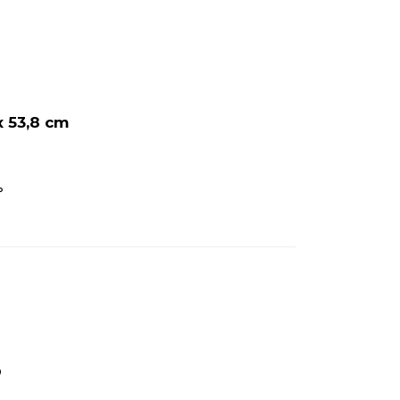
x 53,8 cm
°
e