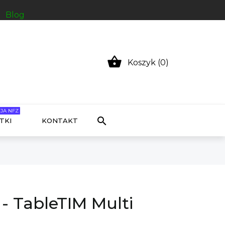
Blog

Koszyk (0)
JA NFZ

TKI
KONTAKT
 - TableTIM Multi