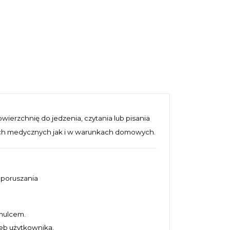
Ocena:
*
Imię
*
Tekst
erzchnię do jedzenia, czytania lub pisania
ach medycznych jak i w warunkach domowych.
Zdjęcie
 poruszania
WYŚLIJ 
amulcem.
eb użytkownika.