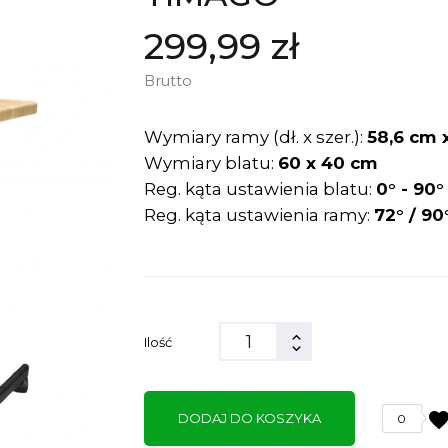
299,99 zł
Brutto
Wymiary ramy (dł. x szer.):
58,6 cm 
Wymiary blatu:
60 x 40 cm
Reg. kąta ustawienia blatu:
0° - 90°
Reg. kąta ustawienia ramy:
72° / 90
Ilość
favorit
DODAJ DO KOSZYKA
0