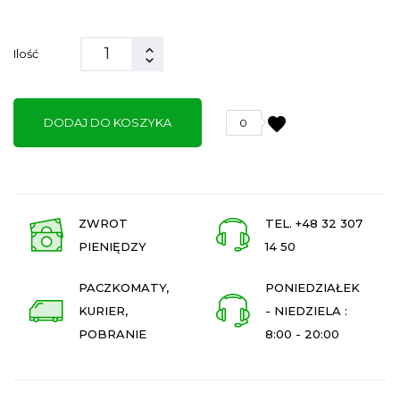
Ilość
favorite
DODAJ DO KOSZYKA
0
ZWROT
TEL. +48 32 307
PIENIĘDZY
14 50
PACZKOMATY,
PONIEDZIAŁEK
KURIER,
- NIEDZIELA :
POBRANIE
8:00 - 20:00