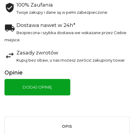
100% Zaufania
Twoje zakupy i dane są w pełni zabezpieczone
Dostawa nawet w 24h*
Bezpieczna i szybka dostawa we wskazane przez Ciebie
miejsce.
Zasady zwrotów
Kupuj bez obaw, u nas możesz zwrócić zakupiony towar.
Opinie
DODAJ OPINIĘ
O
I
OPIS
T