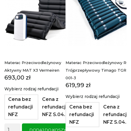
Materac Przeciwodleżynowy
Materac Przeciwodleżynowy Ru
M
Aktywny MAT X3 Vermeiren
Trójprzepływowy Timago TGR-
K
Cena
693,00 zł
001-3
00
Cena
C
619,99 zł
1
Wybierz rodzaj refundacji
Wybierz rodzaj refundacji
Cena bez
Cena z
refundacji
refundacją
Cena bez
Cena z
NFZ
NFZ S.04.01
refundacji
refundacją
NFZ
NFZ S.04.0
DODAJ DO KOSZYKA