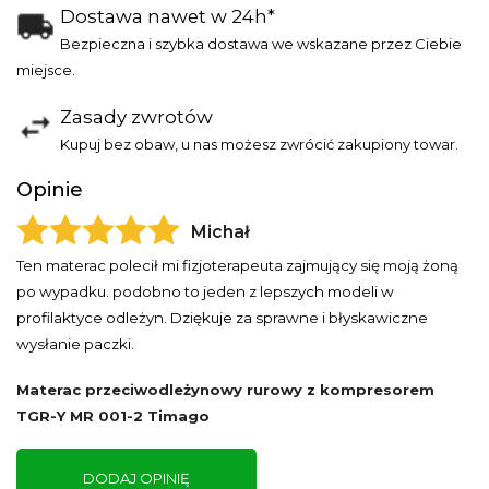
Dostawa nawet w 24h*
Bezpieczna i szybka dostawa we wskazane przez Ciebie
miejsce.
Zasady zwrotów
Kupuj bez obaw, u nas możesz zwrócić zakupiony towar.
Opinie
Michał
O
Ten materac polecił mi fizjoterapeuta zajmujący się moją żoną
po wypadku. podobno to jeden z lepszych modeli w
I
profilaktyce odleżyn. Dziękuje za sprawne i błyskawiczne
wysłanie paczki.
Materac przeciwodleżynowy rurowy z kompresorem
T
TGR-Y MR 001-2 Timago
DODAJ OPINIĘ