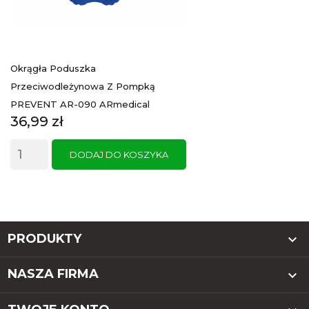
Okrągła Poduszka
Przeciwodleżynowa Z Pompką
PREVENT AR-090 ARmedical
Cena
36,99 zł
DODAJ DO KOSZYKA
PRODUKTY

NASZA FIRMA
