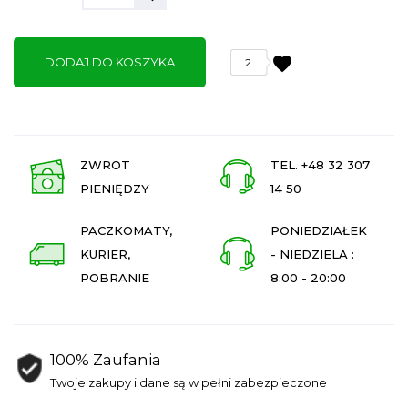
favorite
DODAJ DO KOSZYKA
2
ZWROT
TEL. +48 32 307
PIENIĘDZY
14 50
PACZKOMATY,
PONIEDZIAŁEK
KURIER,
- NIEDZIELA :
POBRANIE
8:00 - 20:00
100% Zaufania
Twoje zakupy i dane są w pełni zabezpieczone