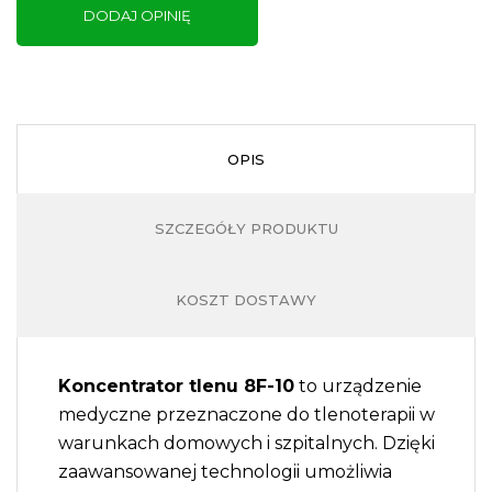
DODAJ OPINIĘ
O
I
OPIS
T
SZCZEGÓŁY PRODUKTU
KOSZT DOSTAWY
Z
Koncentrator tlenu 8F-10
to urządzenie
medyczne przeznaczone do tlenoterapii w
warunkach domowych i szpitalnych. Dzięki
zaawansowanej technologii umożliwia