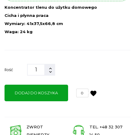
Koncentrator tlenu do użytku domowego
Cicha i płynna praca
Wymiary: 41x37,5x66,8 cm
Waga: 24 kg
Ilość
favorite
DODAJ DO KOSZYKA
0
ZWROT
TEL. +48 32 307
PIENIĘDZY
14 50