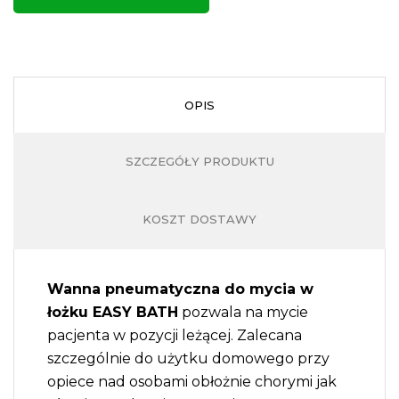
I
OPIS
T
SZCZEGÓŁY PRODUKTU
KOSZT DOSTAWY
Z
Wanna pneumatyczna do mycia w
łożku EASY BATH
pozwala na mycie
pacjenta w pozycji leżącej. Zalecana
szczególnie do użytku domowego przy
opiece nad osobami obłożnie chorymi jak