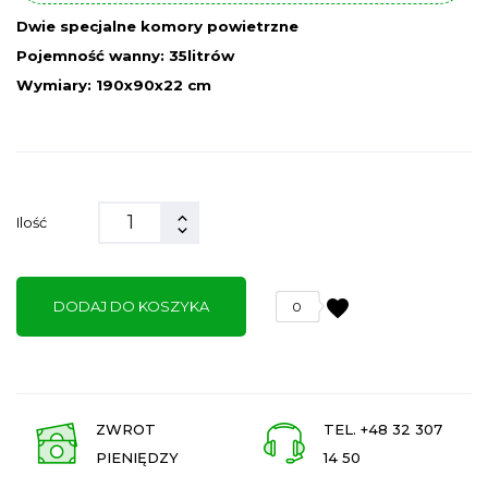
Dwie specjalne komory powietrzne
Pojemność wanny: 35litrów
Wymiary: 190x90x22 cm
Ilość
favorite
DODAJ DO KOSZYKA
0
ZWROT
TEL. +48 32 307
PIENIĘDZY
14 50